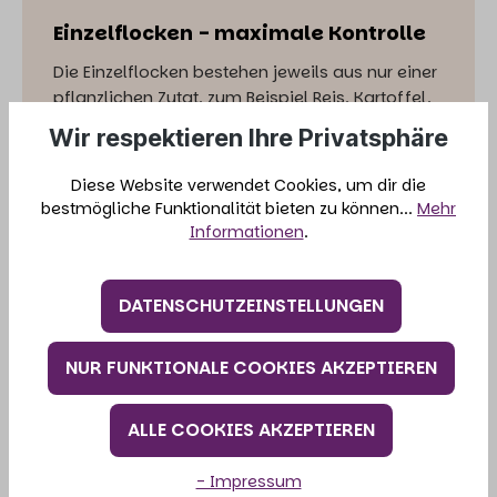
Einzelflocken - maximale Kontrolle
Die Einzelflocken bestehen jeweils aus nur einer
pflanzlichen Zutat, zum Beispiel Reis, Kartoffel,
Karotte oder Zucchini. Sie ermöglichen eine
Wir respektieren Ihre Privatsphäre
besonders individuelle Rationsgestaltung.
Diese Website verwendet Cookies, um dir die
Volle Transparenz der Zutaten
bestmögliche Funktionalität bieten zu können...
Mehr
Ideal für sensible Tiere und
Informationen
.
Ausschlussdiäten
Gezielte Anpassung an Bedarf, Alter oder
DATENSCHUTZEINSTELLUNGEN
Aktivitätslevel
Perfekt für erfahrene Halter und BARF-
NUR FUNKTIONALE COOKIES AKZEPTIEREN
orientierte Fütterung
ALLE COOKIES AKZEPTIEREN
- Impressum