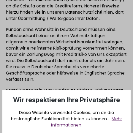
an die Schufa oder die Creditreform. Nähere Hinweise
hierzu finden Sie in unseren Datenschutzrichtlinien, dort
unter Übermittlung / Weitergabe Ihrer Daten.
Kunden ohne Wohnsitz in Deutschland müssen eine
Selbstauskunft einer an ihrem Wohnsitz tätigen
allgemein anerkannten Wirtschaftsauskunftei vorlegen,
damit wir eine interne Risikoprüfung vornehmen können,
bevor ein Zahlungsweg mit Kreditrisiko von uns akzeptiert
wird. Die Selbstauskunft darf nicht älter als ein Jahr sein.
Sie muss in Deutscher Sprache als vereinbarte
Geschäftssprache oder hilfsweise in Englischer Sprache
verfasst sein.
Bestellungen mit vom Kunden gewählten Zahlungsarten,
die ein Ausfallrisiko für uns enthalten (Lastschrift und
Wir respektieren Ihre Privatsphäre
offene Rechnungen) werden wir kurz nach Vorliegen
einer Bonitätsauskunft und internen Risikoprüfung
Diese Website verwendet Cookies, um dir die
versenden oder mit dem Vorschlag eines anderen
bestmögliche Funktionalität bieten zu können...
Mehr
Zahlungsweges beantworten und zunächst zurück
Informationen
.
stellen. Die Antwort senden wir an die in der Bestellung